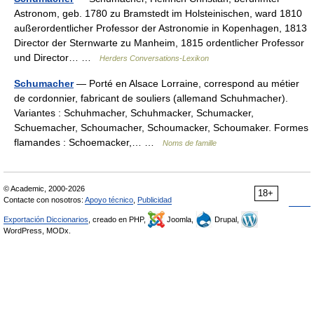
Astronom, geb. 1780 zu Bramstedt im Holsteinischen, ward 1810
außerordentlicher Professor der Astronomie in Kopenhagen, 1813
Director der Sternwarte zu Manheim, 1815 ordentlicher Professor
und Director… …
Herders Conversations-Lexikon
Schumacher
— Porté en Alsace Lorraine, correspond au métier
de cordonnier, fabricant de souliers (allemand Schuhmacher).
Variantes : Schuhmacher, Schuhmacker, Schumacker,
Schuemacher, Schoumacher, Schoumacker, Schoumaker. Formes
flamandes : Schoemacker,… …
Noms de famille
© Academic, 2000-2026
18+
Contacte con nosotros:
Apoyo técnico
,
Publicidad
Exportación Diccionarios
, creado en PHP,
Joomla,
Drupal,
WordPress, MODx.