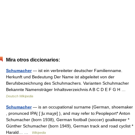
Mira otros diccionarios:
Schumacher
— ist ein verbreiteter deutscher Familienname.
Herkunft und Bedeutung Der Name ist abgeleitet von der
Berufsbezeichnung des Schuhmachers. Varianten Schuhmacher
Bekannte Namensträger Inhaltsverzeichnis A B C D E F G H …
Deutsch Wikipedia
Schumacher
— is an occupational surname (German, shoemaker
, pronunced IPA| [ˈʃuːmaχɐ] ), and may refer to:Peopleport* Anton
Schumacher (born 1938), German football (soccer) goalkeeper *
Günther Schumacher (born 1949), German track and road cyclist *
Harald… …
Wikipedia