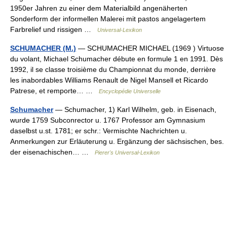
1950er Jahren zu einer dem Materialbild angenäherten
Sonderform der informellen Malerei mit pastos angelagertem
Farbrelief und rissigen …
Universal-Lexikon
SCHUMACHER (M.)
— SCHUMACHER MICHAEL (1969 ) Virtuose
du volant, Michael Schumacher débute en formule 1 en 1991. Dès
1992, il se classe troisième du Championnat du monde, derrière
les inabordables Williams Renault de Nigel Mansell et Ricardo
Patrese, et remporte… …
Encyclopédie Universelle
Schumacher
— Schumacher, 1) Karl Wilhelm, geb. in Eisenach,
wurde 1759 Subconrector u. 1767 Professor am Gymnasium
daselbst u.st. 1781; er schr.: Vermischte Nachrichten u.
Anmerkungen zur Erläuterung u. Ergänzung der sächsischen, bes.
der eisenachischen… …
Pierer's Universal-Lexikon