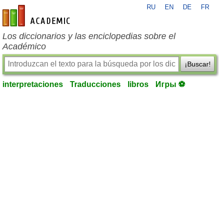
RU
EN
DE
FR
es-academic.com
Los diccionarios y las enciclopedias sobre el
Académico
¡Buscar!
interpretaciones
Traducciones
libros
Игры ⚽